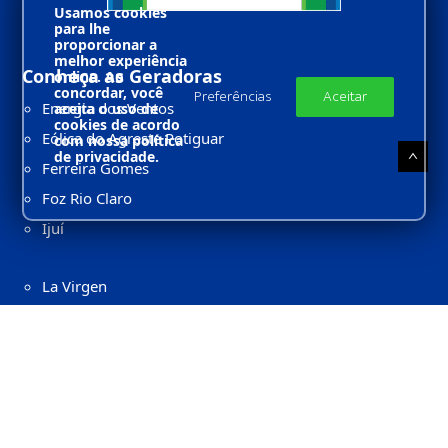
Usamos cookies
para lhe
proporcionar a
melhor experiência
Conheça as Geradoras
online. Ao
concordar, você
Preferências
Aceitar
Energia dos Ventos
aceita o uso de
cookies de acordo
Eólica do Agreste Potiguar
com nossa política
de privacidade.
Ferreira Gomes
Foz Rio Claro
Ijuí
La Virgen
Lavrinhas
Queluz
Risaralda
UFV Pitombeira
Verde 8